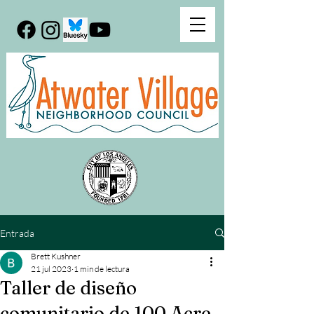
Entrada
Brett Kushner
21 jul 2023
1 min de lectura
Taller de diseño
comunitario de 100 Acre