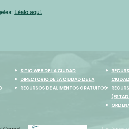
geles:
Léalo aquí.
SITIO WEB DE LA CIUDAD
RECURS
DIRECTORIO DE LA CIUDAD DE LA
CIUDAD
O
RECURSOS DE ALIMENTOS GRATUITOS
RECURS
(ESTAD
ORDENA
d Council
Envíanos u