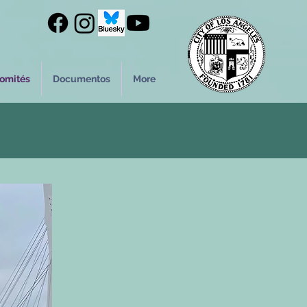
omités
Documentos
More