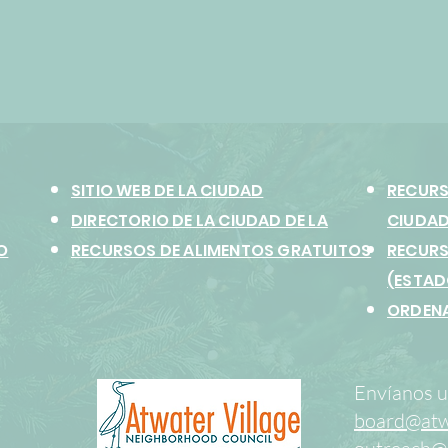
SITIO WEB DE LA CIUDAD
RECURS
DIRECTORIO DE LA CIUDAD DE LA
CIUDAD
O
RECURSOS DE ALIMENTOS GRATUITOS
RECURS
(ESTAD
ORDENA
Envíanos u
board@atwa