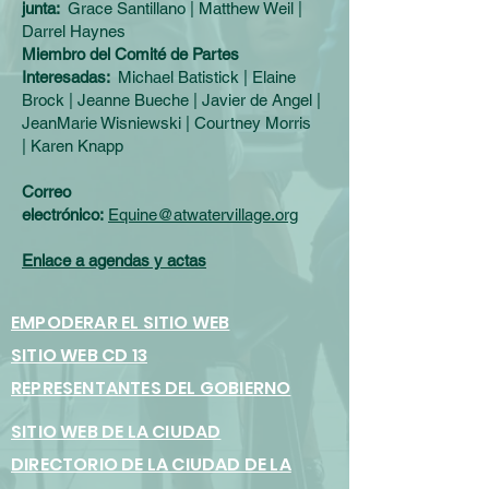
junta:
Grace Santillano | Matthew Weil |
Darrel Haynes
Miembro del Comité de Partes
Interesadas:
Michael Batistick | Elaine
Brock | Jeanne Bueche | Javier de Angel |
JeanMarie Wisniewski |
Courtney Morris
|
Karen Knapp
Correo
electrónico:
Equine@atwatervillage.org
Enlace a agendas y actas
EMPODERAR EL SITIO WEB
SITIO WEB CD 13
REPRESENTANTES DEL GOBIERNO
SITIO WEB DE LA CIUDAD
DIRECTORIO DE LA CIUDAD DE LA